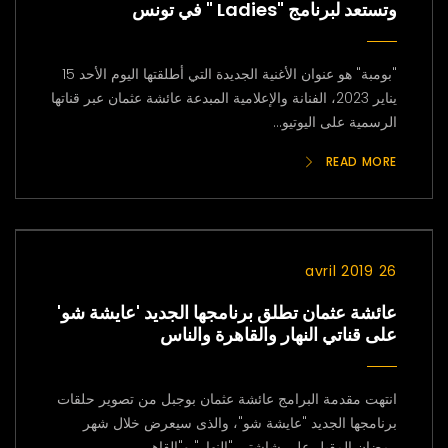
وتستعد لبرنامج "Ladies " في تونس
"بومبة" هو عنوان الأغنية الجديدة التي أطلقتها اليوم الأحد 15
يناير 2023، الفنانة والإعلامية المبدعة عائشة عثمان عبر قناتها
الرسمية على اليوتيو...
READ MORE
26 avril 2019
عائشة عثمان تطلق برنامجها الجديد 'عايشة شو'
على قناتي النهار والقاهرة والناس
انتهت مقدمة البرامج عائشة عثمان بوجبل من تصوير حلقات
برنامجها الجديد "عايشة شو"، والذى سيعرض خلال شهر
رمضان المقبل على شاشتي "النهار" و"القاهر...